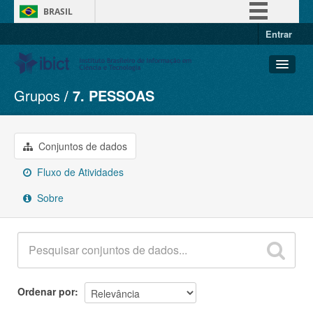
BRASIL
Entrar
Simplifique!
Comunica BR
Participe
Grupos
7. PESSOAS
Conjuntos de dados
Acesso à informação
Organizações
Legislação
Grupos
Conjuntos de dados
Canais
Sobre
Fluxo de Atividades
Sobre
Ordenar por