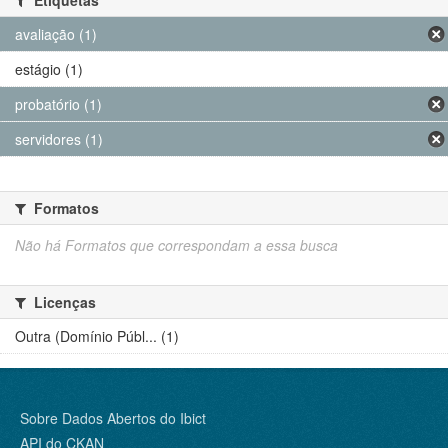
avaliação (1)
estágio (1)
probatório (1)
servidores (1)
Formatos
Não há Formatos que correspondam a essa busca
Licenças
Outra (Domínio Públ... (1)
Sobre Dados Abertos do Ibict
API do CKAN