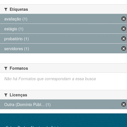
Etiquetas
avaliação (1)
estágio (1)
probatório (1)
servidores (1)
Formatos
Não há Formatos que correspondam a essa busca
Licenças
Outra (Domínio Públ... (1)