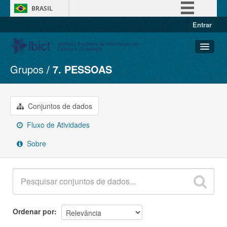
BRASIL
Entrar
Simplifique!
Comunica BR
Participe
Grupos
7. PESSOAS
Conjuntos de dados
Acesso à informação
Organizações
Legislação
Grupos
Conjuntos de dados
Canais
Sobre
Fluxo de Atividades
Sobre
Ordenar por