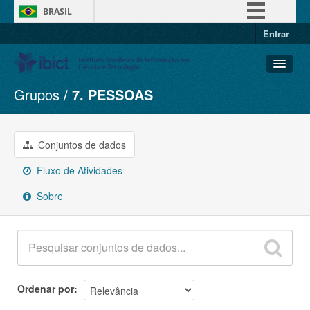
BRASIL
Entrar
Simplifique!
Comunica BR
Participe
Grupos
7. PESSOAS
Conjuntos de dados
Acesso à informação
Organizações
Legislação
Grupos
Conjuntos de dados
Canais
Sobre
Fluxo de Atividades
Sobre
Ordenar por