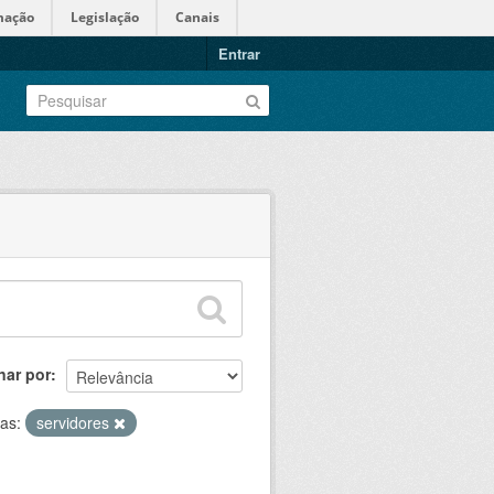
mação
Legislação
Canais
Entrar
nar por
tas:
servidores