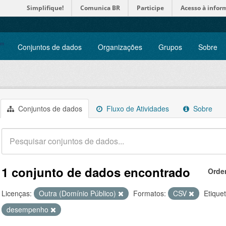
Simplifique!
Comunica BR
Participe
Acesso à infor
Conjuntos de dados
Organizações
Grupos
Sobre
Conjuntos de dados
Fluxo de Atividades
Sobre
1 conjunto de dados encontrado
Orde
Licenças:
Outra (Domínio Público)
Formatos:
CSV
Etique
desempenho