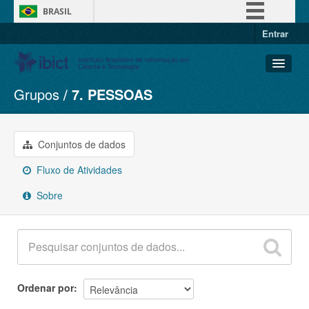
BRASIL
Entrar
Simplifique!
Comunica BR
Participe
Grupos
7. PESSOAS
Conjuntos de dados
Acesso à informação
Organizações
Legislação
Grupos
Conjuntos de dados
Canais
Sobre
Fluxo de Atividades
Sobre
Ordenar por