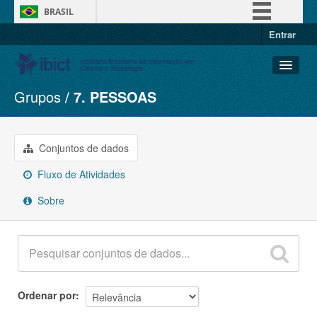
BRASIL
Entrar
Simplifique!
Comunica BR
Participe
Grupos
7. PESSOAS
Conjuntos de dados
Acesso à informação
Organizações
Legislação
Grupos
Conjuntos de dados
Canais
Sobre
Fluxo de Atividades
Sobre
Ordenar por