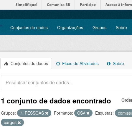
Simplifique!
Comunica BR
Participe
Acesso à infor
Conjuntos de dados
Organizações
Grupos
Sobre
Conjuntos de dados
Fluxo de Atividades
Sobre
1 conjunto de dados encontrado
Orde
Grupos:
7. PESSOAS
Formatos:
CSV
Etiquetas:
comiss
cargos