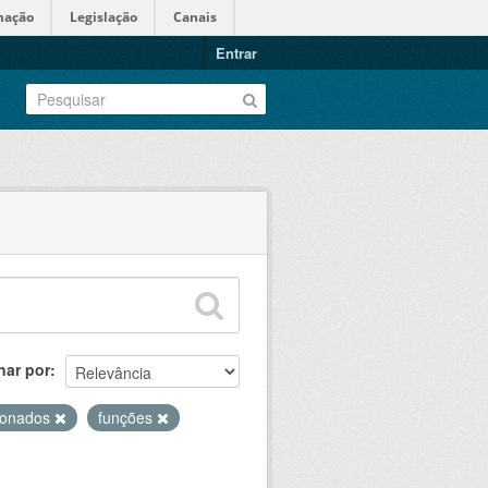
mação
Legislação
Canais
Entrar
nar por
ionados
funções