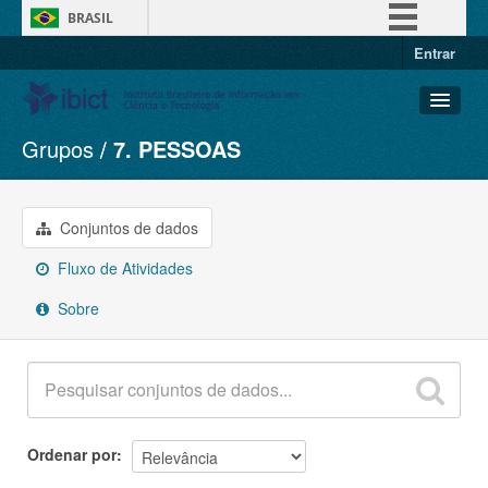
BRASIL
Entrar
Simplifique!
Comunica BR
Participe
Grupos
7. PESSOAS
Conjuntos de dados
Acesso à informação
Organizações
Legislação
Grupos
Conjuntos de dados
Canais
Sobre
Fluxo de Atividades
Sobre
Ordenar por