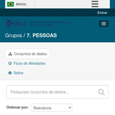
BRASIL
Entrar
Simplifique!
Comunica BR
Participe
Grupos
7. PESSOAS
Conjuntos de dados
Acesso à informação
Organizações
Legislação
Grupos
Conjuntos de dados
Canais
Sobre
Fluxo de Atividades
Sobre
Ordenar por