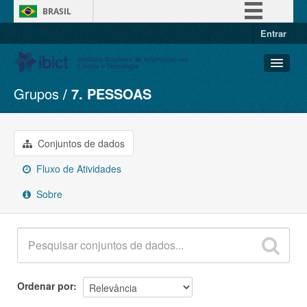
BRASIL
Entrar
Simplifique!
Comunica BR
Participe
Grupos
7. PESSOAS
Conjuntos de dados
Acesso à informação
Organizações
Legislação
Grupos
Conjuntos de dados
Canais
Sobre
Fluxo de Atividades
Sobre
Ordenar por