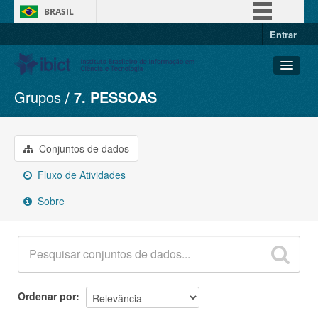
BRASIL
Entrar
Simplifique!
Comunica BR
Participe
Grupos
7. PESSOAS
Conjuntos de dados
Acesso à informação
Organizações
Legislação
Grupos
Conjuntos de dados
Canais
Sobre
Fluxo de Atividades
Sobre
Ordenar por