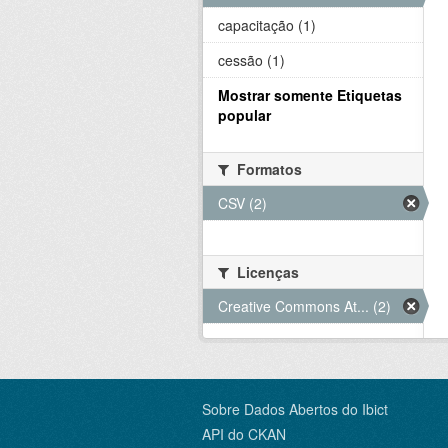
capacitação (1)
cessão (1)
Mostrar somente Etiquetas
popular
Formatos
CSV (2)
Licenças
Creative Commons At... (2)
Sobre Dados Abertos do Ibict
API do CKAN