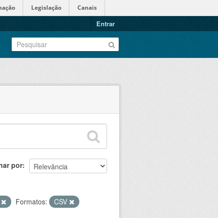
mação
Legislação
Canais
Entrar
nar por
S
Formatos:
CSV