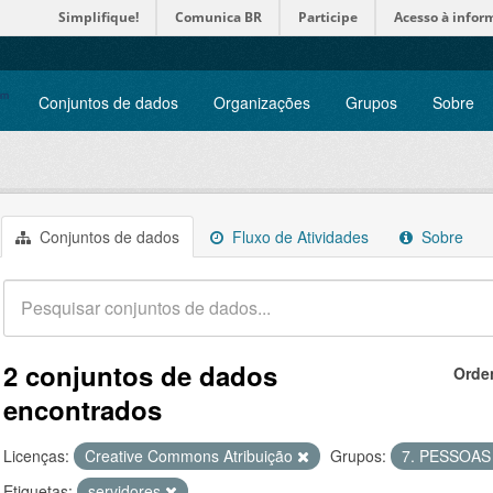
Simplifique!
Comunica BR
Participe
Acesso à infor
Conjuntos de dados
Organizações
Grupos
Sobre
Conjuntos de dados
Fluxo de Atividades
Sobre
2 conjuntos de dados
Orde
encontrados
Licenças:
Creative Commons Atribuição
Grupos:
7. PESSOA
Etiquetas:
servidores