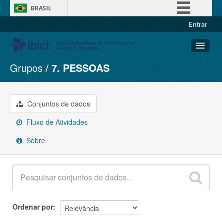
BRASIL
Entrar
Simplifique!
Comunica BR
Participe
Grupos
7. PESSOAS
Conjuntos de dados
Acesso à informação
Organizações
Legislação
Grupos
Conjuntos de dados
Canais
Sobre
Fluxo de Atividades
Sobre
Ordenar por