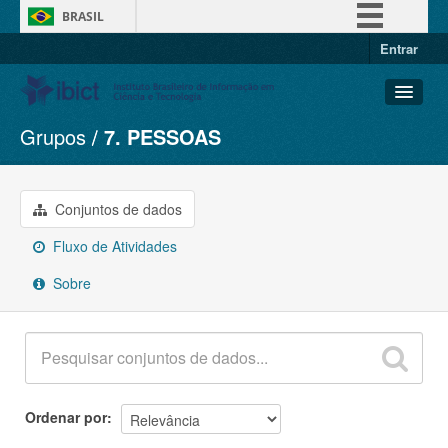
BRASIL
Entrar
Simplifique!
Comunica BR
Participe
Grupos
7. PESSOAS
Conjuntos de dados
Acesso à informação
Organizações
Legislação
Grupos
Conjuntos de dados
Canais
Sobre
Fluxo de Atividades
Sobre
Ordenar por