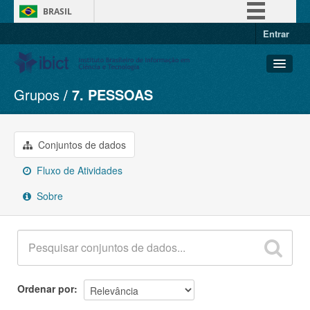
BRASIL
Entrar
Simplifique!
Comunica BR
Participe
Grupos
7. PESSOAS
Conjuntos de dados
Acesso à informação
Organizações
Legislação
Grupos
Conjuntos de dados
Canais
Sobre
Fluxo de Atividades
Sobre
Ordenar por