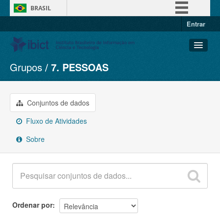
BRASIL
Entrar
Simplifique!
Comunica BR
Participe
Grupos
7. PESSOAS
Conjuntos de dados
Acesso à informação
Organizações
Legislação
Grupos
Conjuntos de dados
Canais
Sobre
Fluxo de Atividades
Sobre
Ordenar por