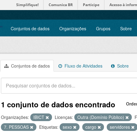
Simplifique!
Comunica BR
Participe
Acesso à infor
Conjuntos de dados
Organizações
Grupos
Sobre
Conjuntos de dados
Fluxo de Atividades
Sobre
1 conjunto de dados encontrado
Orde
Organizações:
IBICT
Licenças:
Outra (Domínio Público)
F
7. PESSOAS
Etiquetas:
sexo
cargo
servidores