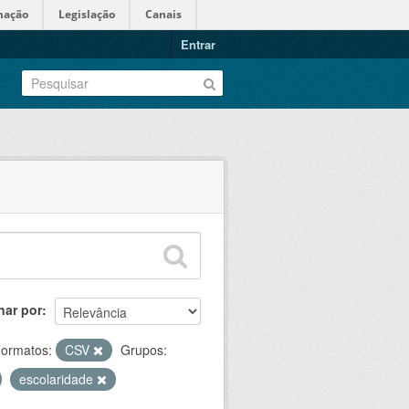
mação
Legislação
Canais
Entrar
nar por
ormatos:
CSV
Grupos:
escolaridade