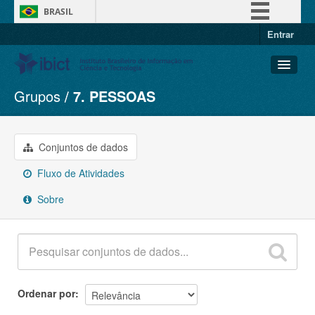
BRASIL
Entrar
Simplifique!
Comunica BR
Participe
Grupos
7. PESSOAS
Conjuntos de dados
Acesso à informação
Organizações
Legislação
Grupos
Conjuntos de dados
Canais
Sobre
Fluxo de Atividades
Sobre
Ordenar por