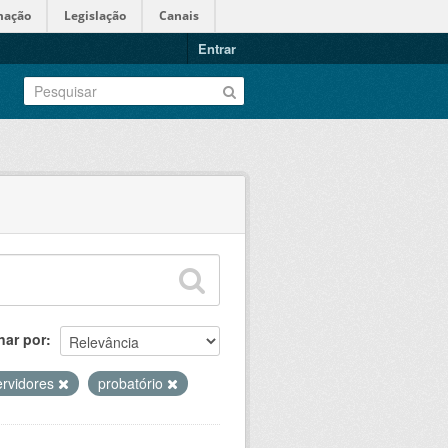
mação
Legislação
Canais
Entrar
nar por
ervidores
probatório