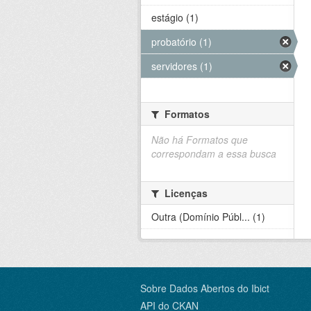
estágio (1)
probatório (1)
servidores (1)
Formatos
Não há Formatos que
correspondam a essa busca
Licenças
Outra (Domínio Públ... (1)
Sobre Dados Abertos do Ibict
API do CKAN