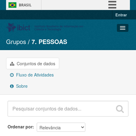
BRASIL
Entrar
Simplifique!
Comunica BR
Participe
Grupos
7. PESSOAS
Conjuntos de dados
Acesso à informação
Organizações
Legislação
Grupos
Conjuntos de dados
Canais
Sobre
Fluxo de Atividades
Sobre
Ordenar por