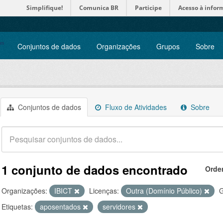
Simplifique!
Comunica BR
Participe
Acesso à infor
Conjuntos de dados
Organizações
Grupos
Sobre
Conjuntos de dados
Fluxo de Atividades
Sobre
1 conjunto de dados encontrado
Orde
Organizações:
IBICT
Licenças:
Outra (Domínio Público)
G
Etiquetas:
aposentados
servidores