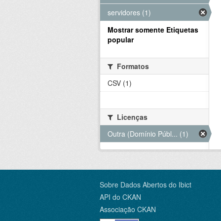
servidores (1)
Mostrar somente Etiquetas
popular
Formatos
CSV (1)
Licenças
Outra (Domínio Públ... (1)
Sobre Dados Abertos do Ibict
API do CKAN
Associação CKAN