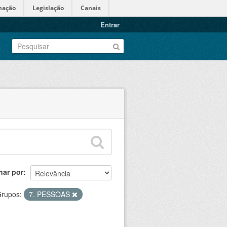
mação
Legislação
Canais
Entrar
nar por
rupos:
7. PESSOAS