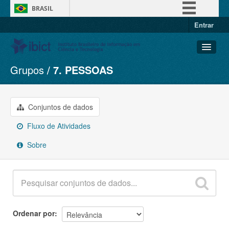
BRASIL
Entrar
Simplifique!
Comunica BR
Participe
Grupos
7. PESSOAS
Conjuntos de dados
Acesso à informação
Organizações
Legislação
Grupos
Conjuntos de dados
Canais
Sobre
Fluxo de Atividades
Sobre
Ordenar por