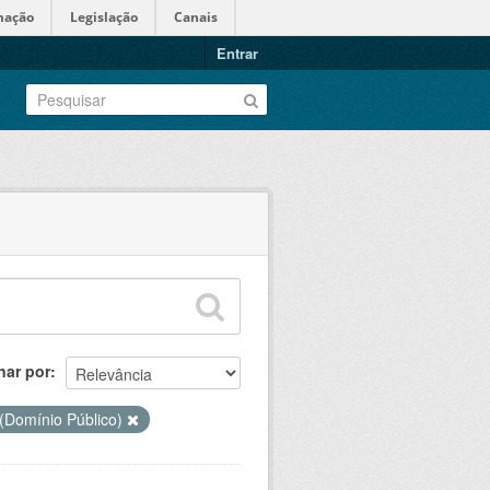
mação
Legislação
Canais
Entrar
nar por
(Domínio Público)