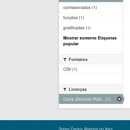
comissionados (1)
funções (1)
gratificadas (1)
Mostrar somente Etiquetas
popular
Formatos
CSV (1)
Licenças
Outra (Domínio Públ... (1)
Sobre Dados Abertos do Ibict