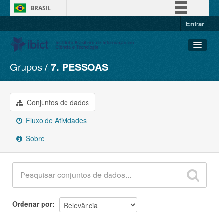
BRASIL
Entrar
Simplifique!
Comunica BR
Participe
Grupos
7. PESSOAS
Conjuntos de dados
Acesso à informação
Organizações
Legislação
Grupos
Conjuntos de dados
Canais
Sobre
Fluxo de Atividades
Sobre
Ordenar por