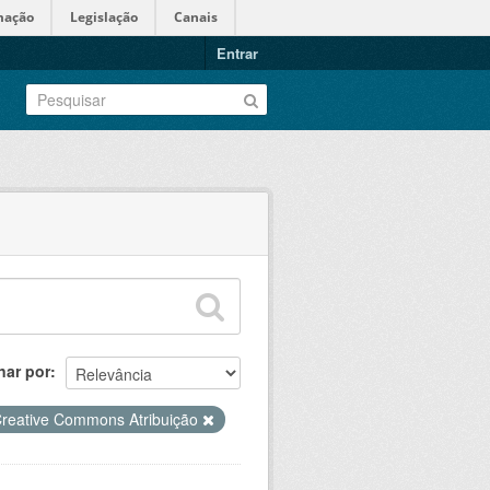
mação
Legislação
Canais
Entrar
nar por
reative Commons Atribuição