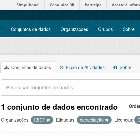
Simplifique!
Comunica BR
Participe
Acesso à infor
Conjuntos de dados
Organizações
Grupos
Sobre
Conjuntos de dados
Fluxo de Atividades
Sobre
1 conjunto de dados encontrado
Orde
Organizações:
IBICT
Etiquetas:
capacitação
Licenças:
C