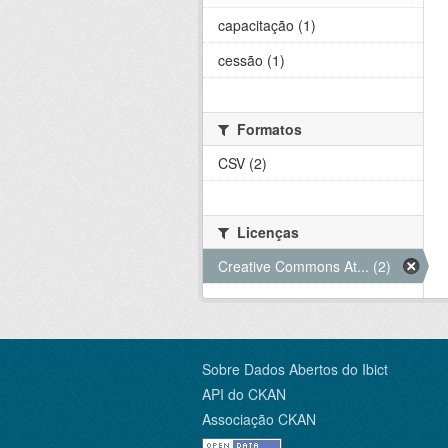
capacitação (1)
cessão (1)
Formatos
CSV (2)
Licenças
Creative Commons At... (2)
Sobre Dados Abertos do Ibict
API do CKAN
Associação CKAN