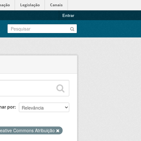
mação
Legislação
Canais
Entrar
nar por
eative Commons Atribuição