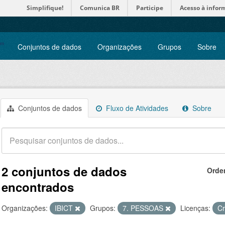
Simplifique!
Comunica BR
Participe
Acesso à infor
Conjuntos de dados
Organizações
Grupos
Sobre
Conjuntos de dados
Fluxo de Atividades
Sobre
2 conjuntos de dados
Orde
encontrados
Organizações:
IBICT
Grupos:
7. PESSOAS
Licenças:
Cr