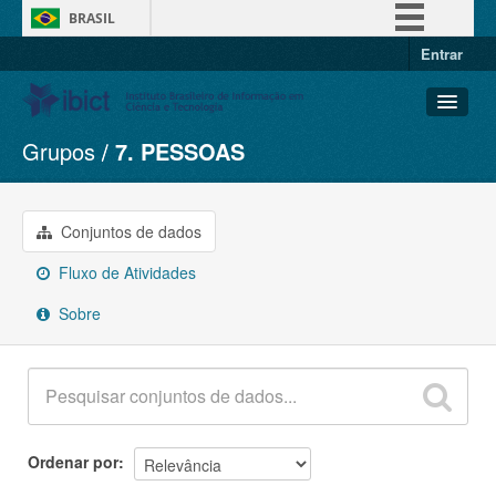
BRASIL
Entrar
Simplifique!
Comunica BR
Participe
Grupos
7. PESSOAS
Conjuntos de dados
Acesso à informação
Organizações
Legislação
Grupos
Conjuntos de dados
Canais
Sobre
Fluxo de Atividades
Sobre
Ordenar por