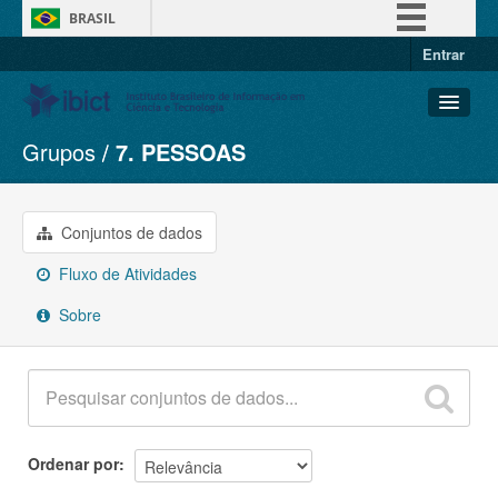
BRASIL
Entrar
Simplifique!
Comunica BR
Participe
Grupos
7. PESSOAS
Conjuntos de dados
Acesso à informação
Organizações
Legislação
Grupos
Conjuntos de dados
Canais
Sobre
Fluxo de Atividades
Sobre
Ordenar por