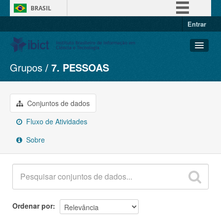
BRASIL
Entrar
Simplifique!
Comunica BR
Participe
Grupos
7. PESSOAS
Conjuntos de dados
Acesso à informação
Organizações
Legislação
Grupos
Conjuntos de dados
Canais
Sobre
Fluxo de Atividades
Sobre
Ordenar por