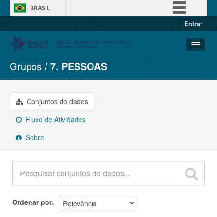
BRASIL
Entrar
Simplifique!
Comunica BR
Participe
Grupos
7. PESSOAS
Conjuntos de dados
Acesso à informação
Organizações
Legislação
Grupos
Conjuntos de dados
Canais
Sobre
Fluxo de Atividades
Sobre
Ordenar por