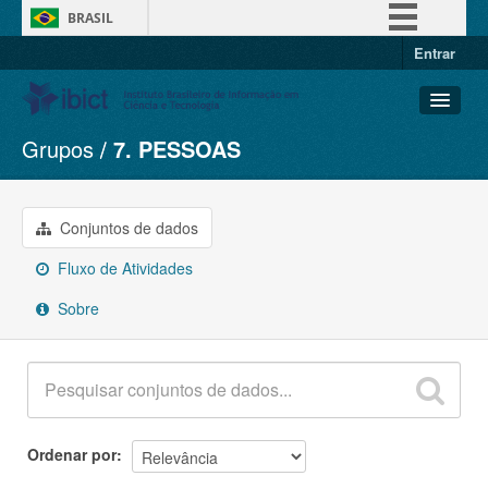
BRASIL
Entrar
Simplifique!
Comunica BR
Participe
Grupos
7. PESSOAS
Conjuntos de dados
Acesso à informação
Organizações
Legislação
Grupos
Conjuntos de dados
Canais
Sobre
Fluxo de Atividades
Sobre
Ordenar por