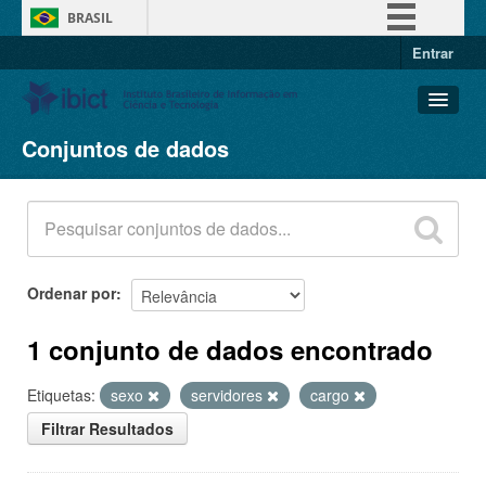
BRASIL
Entrar
Simplifique!
Comunica BR
Participe
Conjuntos de dados
Conjuntos de dados
Acesso à informação
Organizações
Legislação
Grupos
Canais
Sobre
Ordenar por
1 conjunto de dados encontrado
Etiquetas:
sexo
servidores
cargo
Filtrar Resultados