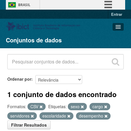
BRASIL
Entrar
Simplifique!
Comunica BR
Participe
Conjuntos de dados
Conjuntos de dados
Acesso à informação
Organizações
Legislação
Grupos
Canais
Sobre
Ordenar por
1 conjunto de dados encontrado
Formatos:
CSV
Etiquetas:
sexo
cargo
servidores
escolaridade
desempenho
Filtrar Resultados