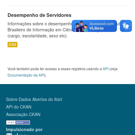
Desempenho de Servidores
Informações sobre o desempenho de servidores do Instituto
Brasileiro de Informação em Ciência e Tecnologia - IBICT
(cargo, escolaridade, sexo etc).
CSV
Você também pode ter acesso a esses registros usando a
API
(veja
Documentação da API
).
Sobre Dados Abertos do Ibict
API do CKAN
Associação CKAN
Impulsionado por