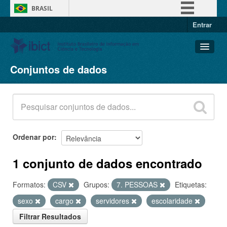
BRASIL
Entrar
Simplifique!
Comunica BR
Participe
Conjuntos de dados
Conjuntos de dados
Acesso à informação
Organizações
Legislação
Grupos
Canais
Sobre
Ordenar por
1 conjunto de dados encontrado
Formatos:
CSV
Grupos:
7. PESSOAS
Etiquetas:
sexo
cargo
servidores
escolaridade
Filtrar Resultados