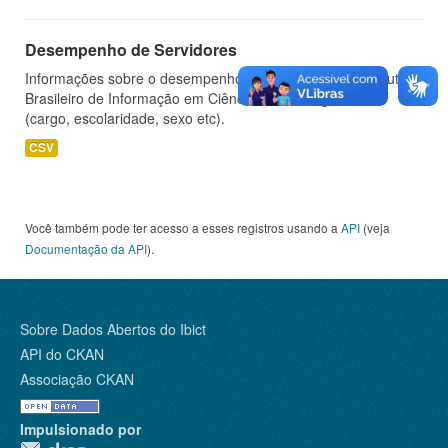
Desempenho de Servidores
Informações sobre o desempenho de servidores do Instituto
Brasileiro de Informação em Ciência e Tecnologia - IBICT
(cargo, escolaridade, sexo etc).
CSV
Você também pode ter acesso a esses registros usando a
API
(veja
Documentação da API
).
Sobre Dados Abertos do Ibict
API do CKAN
Associação CKAN
Impulsionado por