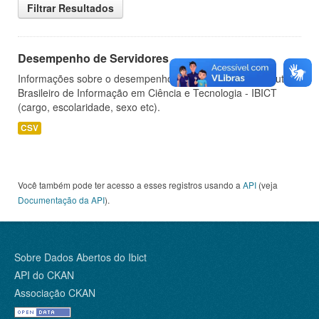
Filtrar Resultados
Desempenho de Servidores
Informações sobre o desempenho de servidores do Instituto
Brasileiro de Informação em Ciência e Tecnologia - IBICT
(cargo, escolaridade, sexo etc).
CSV
Você também pode ter acesso a esses registros usando a
API
(veja
Documentação da API
).
Sobre Dados Abertos do Ibict
API do CKAN
Associação CKAN