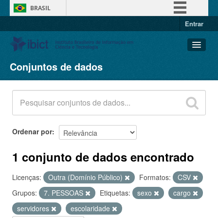
BRASIL
Entrar
Simplifique!
Comunica BR
Participe
Conjuntos de dados
Conjuntos de dados
Acesso à informação
Organizações
Legislação
Grupos
Canais
Sobre
Ordenar por
1 conjunto de dados encontrado
Licenças:
Outra (Domínio Público)
Formatos:
CSV
Grupos:
7. PESSOAS
Etiquetas:
sexo
cargo
servidores
escolaridade