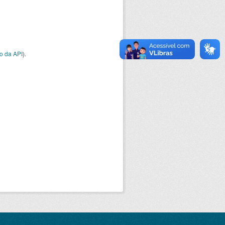
o da API
).