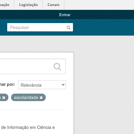
mação
Legislação
Canais
Entrar
nar por
o
escolaridade
o de Informação em Ciência e