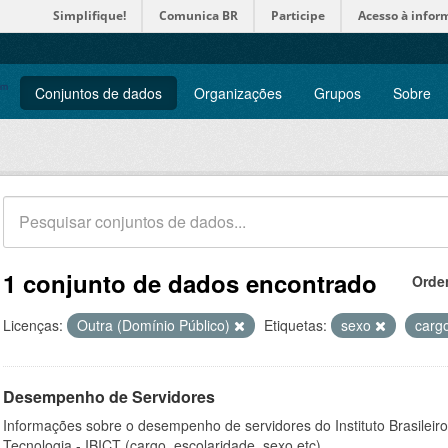
Simplifique!
Comunica BR
Participe
Acesso à infor
Conjuntos de dados
Organizações
Grupos
Sobre
1 conjunto de dados encontrado
Orde
Licenças:
Outra (Domínio Público)
Etiquetas:
sexo
carg
Desempenho de Servidores
Informações sobre o desempenho de servidores do Instituto Brasileir
Tecnologia - IBICT (cargo, escolaridade, sexo etc).