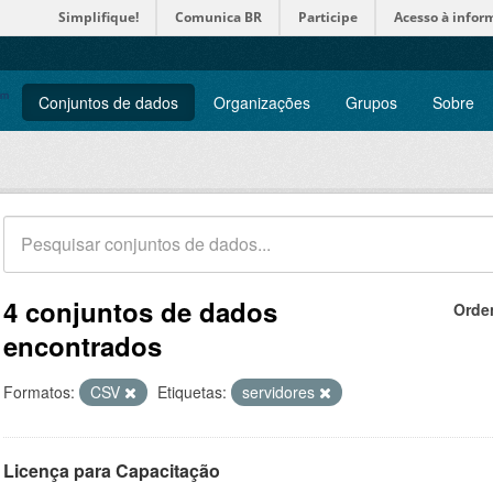
Simplifique!
Comunica BR
Participe
Acesso à infor
Conjuntos de dados
Organizações
Grupos
Sobre
4 conjuntos de dados
Orde
encontrados
Formatos:
CSV
Etiquetas:
servidores
Licença para Capacitação