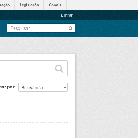
mação
Legislação
Canais
Entrar
nar por