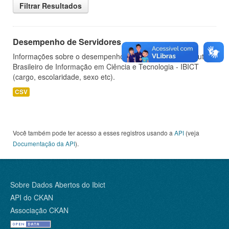
Filtrar Resultados
Desempenho de Servidores
Informações sobre o desempenho de servidores do Instituto
Brasileiro de Informação em Ciência e Tecnologia - IBICT
(cargo, escolaridade, sexo etc).
CSV
Você também pode ter acesso a esses registros usando a
API
(veja
Documentação da API
).
Sobre Dados Abertos do Ibict
API do CKAN
Associação CKAN