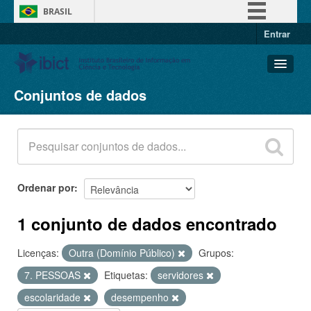
BRASIL
Entrar
Simplifique!
Comunica BR
Participe
Conjuntos de dados
Conjuntos de dados
Acesso à informação
Organizações
Legislação
Grupos
Canais
Sobre
Ordenar por
1 conjunto de dados encontrado
Licenças:
Outra (Domínio Público)
Grupos:
7. PESSOAS
Etiquetas:
servidores
escolaridade
desempenho