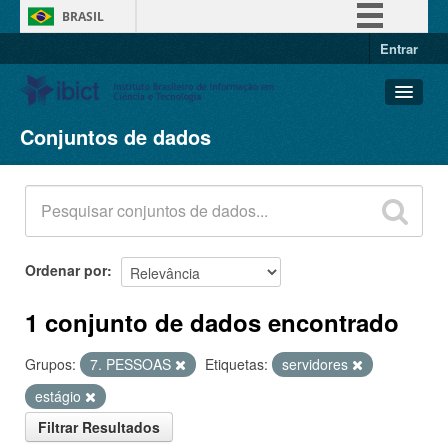
BRASIL
Entrar
Simplifique!
Comunica BR
Participe
Conjuntos de dados
Conjuntos de dados
Acesso à informação
Organizações
Legislação
Grupos
Canais
Sobre
Ordenar por
1 conjunto de dados encontrado
Grupos:
7. PESSOAS
Etiquetas:
servidores
estágio
Filtrar Resultados