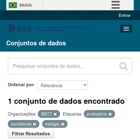
BRASIL
Entrar
Simplifique!
Comunica BR
Participe
Conjuntos de dados
Conjuntos de dados
Acesso à informação
Organizações
Legislação
Grupos
Canais
Sobre
Ordenar por
1 conjunto de dados encontrado
Organizações:
IBICT
Etiquetas:
probatório
servidores
estágio
Filtrar Resultados