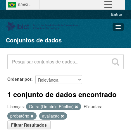
BRASIL
Entrar
Simplifique!
Comunica BR
Participe
Conjuntos de dados
Conjuntos de dados
Acesso à informação
Organizações
Legislação
Grupos
Canais
Sobre
Ordenar por
1 conjunto de dados encontrado
Licenças:
Outra (Domínio Público)
Etiquetas:
probatório
avaliação
Filtrar Resultados