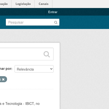
mação
Legislação
Canais
Entrar
nar por
es
ia e Tecnologia - IBICT, no