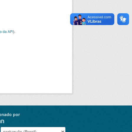
o da API
).
onado por