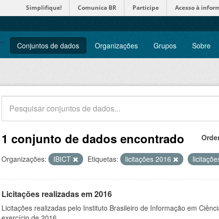
Simplifique!
Comunica BR
Participe
Acesso à infor
Conjuntos de dados
Organizações
Grupos
Sobre
1 conjunto de dados encontrado
Orde
Organizações:
IBICT
Etiquetas:
licitações 2016
licitaçõ
Licitações realizadas em 2016
Licitações realizadas pelo Instituto Brasileiro de Informação em Ciênc
exercício de 2016.