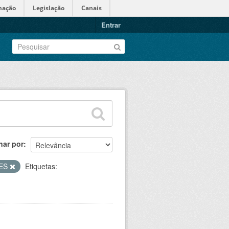
mação
Legislação
Canais
Entrar
nar por
ÕES
Etiquetas: