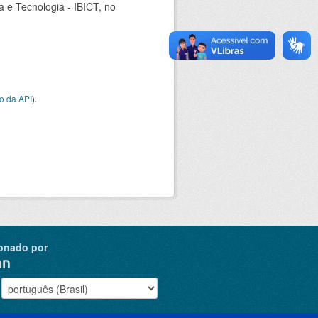
ia e Tecnologia - IBICT, no
o da API
).
onado por