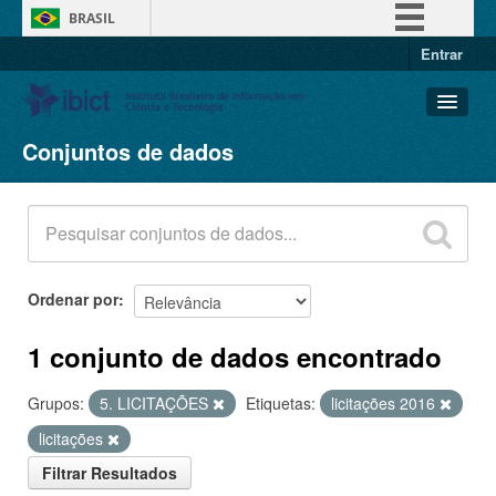
BRASIL
Entrar
Simplifique!
Comunica BR
Participe
Conjuntos de dados
Conjuntos de dados
Acesso à informação
Organizações
Legislação
Grupos
Canais
Sobre
Ordenar por
1 conjunto de dados encontrado
Grupos:
5. LICITAÇÕES
Etiquetas:
licitações 2016
licitações
Filtrar Resultados