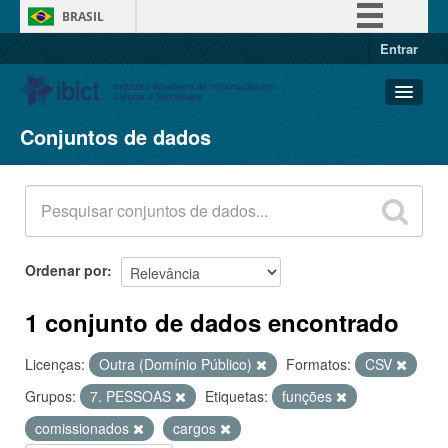
BRASIL
Entrar
Simplifique!
Comunica BR
Participe
Conjuntos de dados
Conjuntos de dados
Acesso à informação
Organizações
Legislação
Grupos
Canais
Sobre
Ordenar por
1 conjunto de dados encontrado
Licenças:
Outra (Domínio Público)
Formatos:
CSV
Grupos:
7. PESSOAS
Etiquetas:
funções
comissionados
cargos