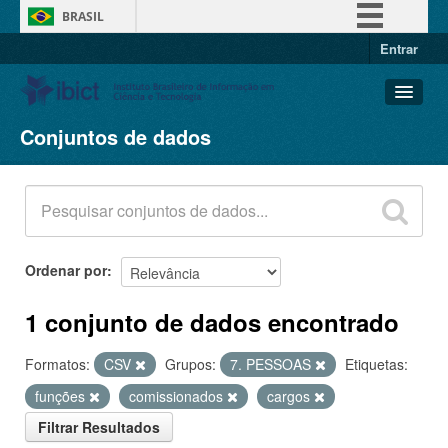
BRASIL
Entrar
Simplifique!
Comunica BR
Participe
Conjuntos de dados
Conjuntos de dados
Acesso à informação
Organizações
Legislação
Grupos
Canais
Sobre
Ordenar por
1 conjunto de dados encontrado
Formatos:
CSV
Grupos:
7. PESSOAS
Etiquetas:
funções
comissionados
cargos
Filtrar Resultados