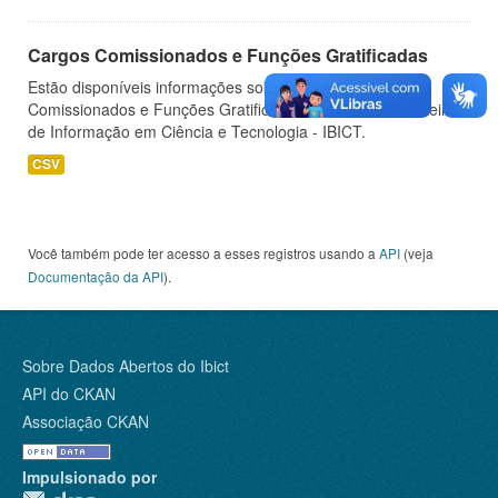
Cargos Comissionados e Funções Gratificadas
Estão disponíveis informações sobre os Cargos
Comissionados e Funções Gratificadas do Instituto Brasileiro
de Informação em Ciência e Tecnologia - IBICT.
CSV
Você também pode ter acesso a esses registros usando a
API
(veja
Documentação da API
).
Sobre Dados Abertos do Ibict
API do CKAN
Associação CKAN
Impulsionado por