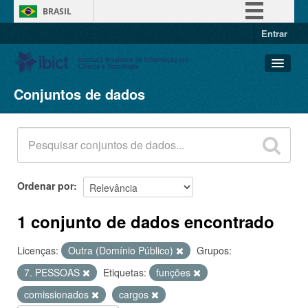
BRASIL
Entrar
Simplifique!
Comunica BR
Participe
Conjuntos de dados
Conjuntos de dados
Acesso à informação
Organizações
Legislação
Grupos
Canais
Sobre
Ordenar por
1 conjunto de dados encontrado
Licenças:
Outra (Domínio Público)
Grupos:
7. PESSOAS
Etiquetas:
funções
comissionados
cargos