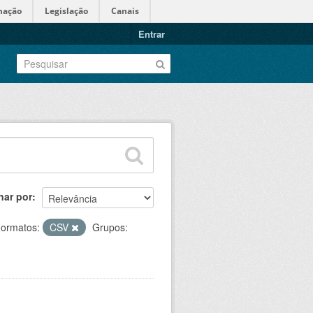
mação
Legislação
Canais
Entrar
nar por
ormatos:
CSV
Grupos: