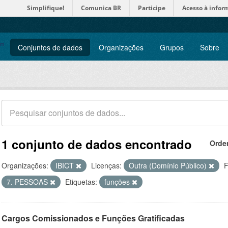
Simplifique!
Comunica BR
Participe
Acesso à infor
Conjuntos de dados
Organizações
Grupos
Sobre
1 conjunto de dados encontrado
Orde
Organizações:
IBICT
Licenças:
Outra (Domínio Público)
F
7. PESSOAS
Etiquetas:
funções
Cargos Comissionados e Funções Gratificadas