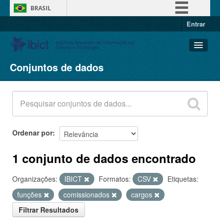
BRASIL
Entrar
Simplifique!
Comunica BR
Participe
Conjuntos de dados
Conjuntos de dados
Acesso à informação
Organizações
Legislação
Grupos
Canais
Sobre
Ordenar por
1 conjunto de dados encontrado
Organizações:
IBICT
Formatos:
CSV
Etiquetas:
funções
comissionados
cargos
Filtrar Resultados