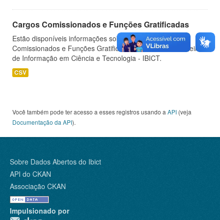
Cargos Comissionados e Funções Gratificadas
Estão disponíveis informações sobre os Cargos
Comissionados e Funções Gratificadas do Instituto Brasileiro
de Informação em Ciência e Tecnologia - IBICT.
CSV
Você também pode ter acesso a esses registros usando a
API
(veja
Documentação da API
).
Sobre Dados Abertos do Ibict
API do CKAN
Associação CKAN
Impulsionado por