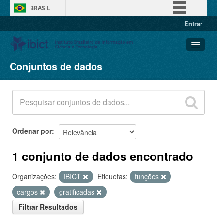
BRASIL
Entrar
Simplifique!
Comunica BR
Participe
Conjuntos de dados
Conjuntos de dados
Acesso à informação
Organizações
Legislação
Grupos
Canais
Sobre
Ordenar por
1 conjunto de dados encontrado
Organizações:
IBICT
Etiquetas:
funções
cargos
gratificadas
Filtrar Resultados