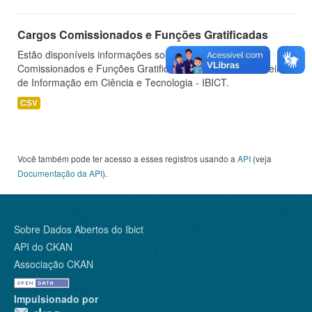
Cargos Comissionados e Funções Gratificadas
Estão disponíveis informações sobre os Cargos
Comissionados e Funções Gratificadas do Instituto Brasileiro
de Informação em Ciência e Tecnologia - IBICT.
CSV
Você também pode ter acesso a esses registros usando a
API
(veja
Documentação da API
).
Sobre Dados Abertos do Ibict
API do CKAN
Associação CKAN
Impulsionado por